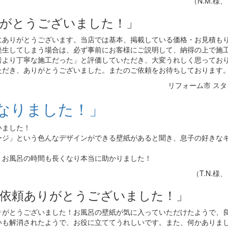
（N.M.様
りがとうございました！」
にありがとうございます。当店では基本、掲載している価格・お見積も
発生してしまう場合は、必ず事前にお客様にご説明して、納得の上で施
者より丁寧な施工だった」と評価していただき、大変うれしく思ってお
ただき、ありがとうございました。またのご依頼をお待ちしております
リフォーム市 ス
なりました！」
いました！
ージ」という色んなデザインができる壁紙があると聞き、息子の好きな
、お風呂の時間も長くなり本当に助かりました！
（T.N.様
依頼ありがとうございました！」
りがとうございました！お風呂の壁紙が気に入っていただけたようで、
いも解消されたようで、お役に立ててうれしいです。また、何かありま