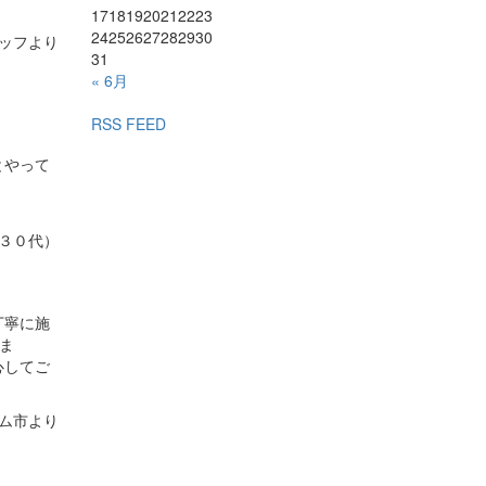
17
18
19
20
21
22
23
24
25
26
27
28
29
30
タッフより
31
« 6月
RSS FEED
とやって
、３０代）
丁寧に施
ま
心してご
ム市より