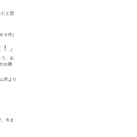
。
ったと思
、６０代）
た！」
よう、お
かお困
ム市より
が、今ま