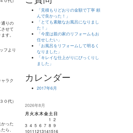
、４０代）
「見積もりどおりの金額で丁寧 頼
んで良かった！」
「とても素敵なお風呂になりまし
り通りの
た！」
工させて
「今度は親の家のリフォームもお
ります。
任せしたい」
。
「お風呂をリフォームして明るく
タッフより
なりました」
「キレイな仕上がりにびっくりし
ました」
カレンダー
キャラク
2017年6月
、３０代）
2026年8月
月
火
水
木
金
土
日
1
2
良かった
3
4
5
6
7
8
9
したら、
10
11
12
13
14
15
16