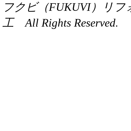
フクビ（FUKUVI）リ
工 All Rights Reserved.