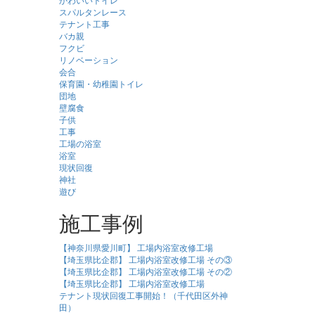
スパルタンレース
テナント工事
バカ親
フクビ
リノベーション
会合
保育園・幼稚園トイレ
団地
壁腐食
子供
工事
工場の浴室
浴室
現状回復
神社
遊び
施工事例
【神奈川県愛川町】 工場内浴室改修工場
【埼玉県比企郡】 工場内浴室改修工場 その③
【埼玉県比企郡】 工場内浴室改修工場 その②
【埼玉県比企郡】 工場内浴室改修工場
テナント現状回復工事開始！（千代田区外神
田）