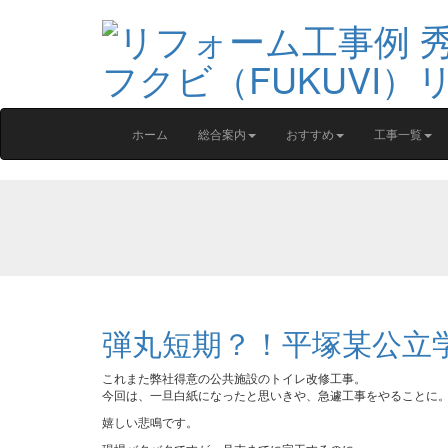
ホーム
総合案内
おすすめ
工事一覧
弾丸短期？！平塚某公立
これまた弊社得意の公共施設のトイレ改修工事。
今回は、一旦白紙になったと思いきや、急遽工事をやることに
嬉しい悲鳴です。