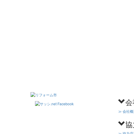
会
≫ 会社概
協
≫ 協力