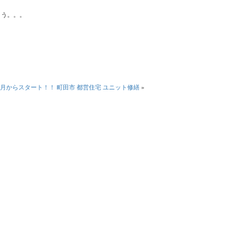
ょう。。。
月からスタート！！
町田市 都営住宅 ユニット修繕
»