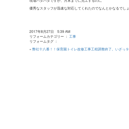
現場バタバタですが、月末までに完工するのに
優秀なスタッフが迅速な対応してくれたのでなんとかなるでし
2017年8月27日 5:39 AM
リフォームカテゴリー ：
工事
リフォームタグ ：
«
弊社十八番！！保育園トイレ改修工事工程調整終了。いざっ９