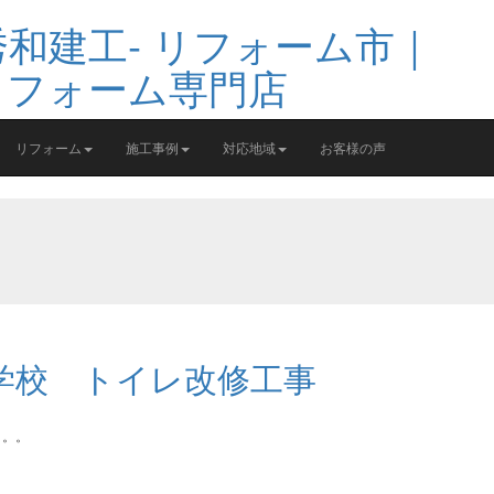
リフォーム
施工事例
対応地域
お客様の声
学校 トイレ改修工事
。。。