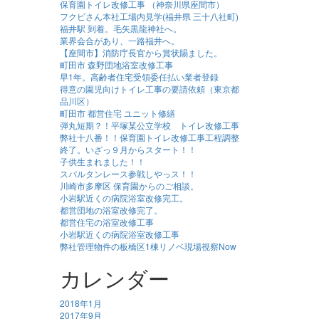
保育園トイレ改修工事 （神奈川県座間市）
フクビさん本社工場内見学(福井県 三十八社町)
福井駅 到着。毛矢黒龍神社へ。
業界会合があり、一路福井へ。
【座間市】消防庁長官から賞状賜ました。
町田市 森野団地浴室改修工事
早1年。高齢者住宅受領委任払い業者登録
得意の園児向けトイレ工事の要請依頼（東京都
品川区）
町田市 都営住宅 ユニット修繕
弾丸短期？！平塚某公立学校 トイレ改修工事
弊社十八番！！保育園トイレ改修工事工程調整
終了。いざっ９月からスタート！！
子供生まれました！！
スパルタンレース参戦しやっス！！
川崎市多摩区 保育園からのご相談。
小岩駅近くの病院浴室改修完工。
都営団地の浴室改修完了。
都営住宅の浴室改修工事
小岩駅近くの病院浴室改修工事
弊社管理物件の板橋区1棟リノベ現場視察Now
カレンダー
2018年1月
2017年9月