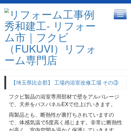
Toggl
navig
【埼玉県比企郡】 工場内浴室改修工場 その③
フクビ製品の浴室専用部材で壁をアルパレージ
で、天井をバスパネルEXで仕上げいきます。
両製品とも、断熱性が裏打ちされていますの
で、体感気温で5度高く感じます。非常に断熱性
が高く、室内空間を温かく保護していきます。